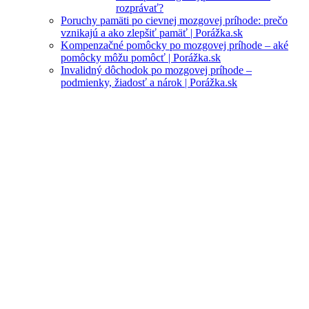
rozprávať?
Poruchy pamäti po cievnej mozgovej príhode: prečo
vznikajú a ako zlepšiť pamäť | Porážka.sk
Kompenzačné pomôcky po mozgovej príhode – aké
pomôcky môžu pomôcť | Porážka.sk
Invalidný dôchodok po mozgovej príhode –
podmienky, žiadosť a nárok | Porážka.sk