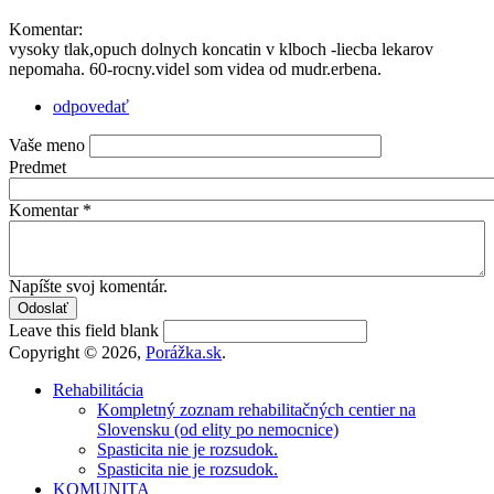
Komentar:
vysoky tlak,opuch dolnych koncatin v klboch -liecba lekarov
nepomaha. 60-rocny.videl som videa od mudr.erbena.
odpovedať
Vaše meno
Predmet
Komentar
*
Napíšte svoj komentár.
Leave this field blank
Copyright © 2026,
Porážka.sk
.
Rehabilitácia
Kompletný zoznam rehabilitačných centier na
Slovensku (od elity po nemocnice)
Spasticita nie je rozsudok.
Spasticita nie je rozsudok.
KOMUNITA