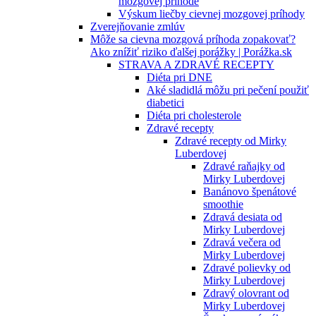
mozgovej príhode
Výskum liečby cievnej mozgovej príhody
Zverejňovanie zmlúv
Môže sa cievna mozgová príhoda zopakovať?
Ako znížiť riziko ďalšej porážky | Porážka.sk
STRAVA A ZDRAVÉ RECEPTY
Diéta pri DNE
Aké sladidlá môžu pri pečení použiť
diabetici
Diéta pri cholesterole
Zdravé recepty
Zdravé recepty od Mirky
Luberdovej
Zdravé raňajky od
Mirky Luberdovej
Banánovo špenátové
smoothie
Zdravá desiata od
Mirky Luberdovej
Zdravá večera od
Mirky Luberdovej
Zdravé polievky od
Mirky Luberdovej
Zdravý olovrant od
Mirky Luberdovej