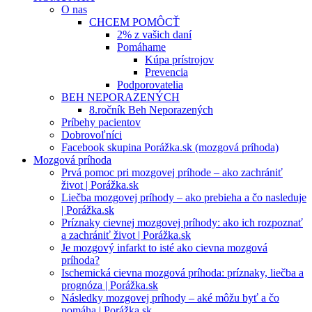
O nas
CHCEM POMÔCŤ
2% z vašich daní
Pomáhame
Kúpa prístrojov
Prevencia
Podporovatelia
BEH NEPORAZENÝCH
8.ročník Beh Neporazených
Príbehy pacientov
Dobrovoľníci
Facebook skupina Porážka.sk (mozgová príhoda)
Mozgová príhoda
Prvá pomoc pri mozgovej príhode – ako zachrániť
život | Porážka.sk
Liečba mozgovej príhody – ako prebieha a čo nasleduje
| Porážka.sk
Príznaky cievnej mozgovej príhody: ako ich rozpoznať
a zachrániť život | Porážka.sk
Je mozgový infarkt to isté ako cievna mozgová
príhoda?
Ischemická cievna mozgová príhoda: príznaky, liečba a
prognóza | Porážka.sk
Následky mozgovej príhody – aké môžu byť a čo
pomáha | Porážka.sk