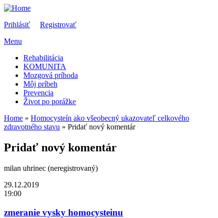
Prihlásiť
Registrovať
Menu
Rehabilitácia
KOMUNITA
Mozgová príhoda
Môj príbeh
Prevencia
Život po porážke
Home
»
Homocysteín ako všeobecný ukazovateľ celkového
zdravotného stavu
» Pridať nový komentár
You are here
Pridať nový komentár
milan uhrinec (neregistrovaný)
29.12.2019
19:00
zmeranie vysky homocysteinu