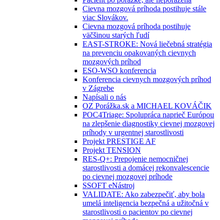
Cievna mozgová príhoda postihuje stále
viac Slovákov.
Cievna mozgová príhoda postihuje
väčšinou starých ľudí
EAST-STROKE: Nová liečebná stratégia
na prevenciu opakovaných cievnych
mozgových príhod
ESO-WSO konferencia
Konferencia cievnych mozgových príhod
v Zágrebe
Napísali o nás
OZ Porážka.sk a MICHAEL KOVÁČIK
POC4Triage: Spolupráca naprieč Európou
na zlepšenie diagnostiky cievnej mozgovej
príhody v urgentnej starostlivosti
Projekt PRESTIGE AF
Projekt TENSION
RES-Q+: Prepojenie nemocničnej
starostlivosti a domácej rekonvalescencie
po cievnej mozgovej príhode
SSOFT eNástroj
VALIDATE: Ako zabezpečiť, aby bola
umelá inteligencia bezpečná a užitočná v
starostlivosti o pacientov po cievnej