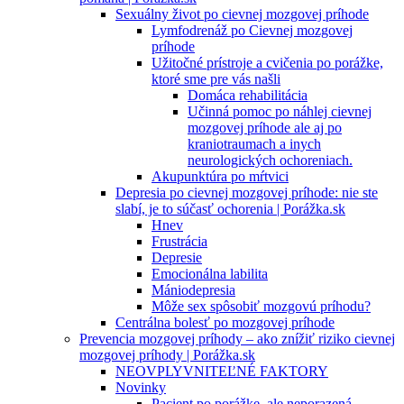
Sexuálny život po cievnej mozgovej príhode
Lymfodrenáž po Cievnej mozgovej
príhode
Užitočné prístroje a cvičenia po porážke,
ktoré sme pre vás našli
Domáca rehabilitácia
Učinná pomoc po náhlej cievnej
mozgovej príhode ale aj po
kraniotraumach a inych
neurologických ochoreniach.
Akupunktúra po mŕtvici
Depresia po cievnej mozgovej príhode: nie ste
slabí, je to súčasť ochorenia | Porážka.sk
Hnev
Frustrácia
Depresie
Emocionálna labilita
Mániodepresia
Môže sex spôsobiť mozgovú príhodu?
Centrálna bolesť po mozgovej príhode
Prevencia mozgovej príhody – ako znížiť riziko cievnej
mozgovej príhody | Porážka.sk
NEOVPLYVNITEĽNÉ FAKTORY
Novinky
Pacient po porážke, ale neporazená