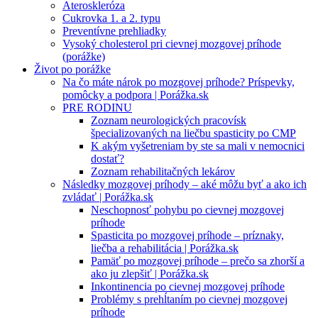
Ateroskleróza
Cukrovka 1. a 2. typu
Preventívne prehliadky
Vysoký cholesterol pri cievnej mozgovej príhode
(porážke)
Život po porážke
Na čo máte nárok po mozgovej príhode? Príspevky,
pomôcky a podpora | Porážka.sk
PRE RODINU
Zoznam neurologických pracovísk
špecializovaných na liečbu spasticity po CMP
K akým vyšetreniam by ste sa mali v nemocnici
dostať?
Zoznam rehabilitačných lekárov
Následky mozgovej príhody – aké môžu byť a ako ich
zvládať | Porážka.sk
Neschopnosť pohybu po cievnej mozgovej
príhode
Spasticita po mozgovej príhode – príznaky,
liečba a rehabilitácia | Porážka.sk
Pamäť po mozgovej príhode – prečo sa zhorší a
ako ju zlepšiť | Porážka.sk
Inkontinencia po cievnej mozgovej príhode
Problémy s prehĺtaním po cievnej mozgovej
príhode