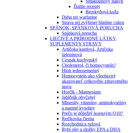
Šmakounový nákyp
Ďalšie recepty
Broskyňová koža
Diéta pri warfarine
Strava pri zvýšenej hladine cukru
SPÁNOK, SPÁNKOVÁ PORUCHA
Spánková porucha
LIEČIVÉ A PRÍRODNÉ LÁTKY,
SUPLEMENTY STRAVY
Artičoka kardová, Artičoka
zeleninová
Cesnak kuchynský
Cholesterol, či homocysteín?
Hloh jednosemenný
Homocysteín ako všeobecný
ukazovateľ celkového zdravotného
stavu
Horčík - Magnesium
Jablčník obyčajný
Minerály, vitamíny, aminokyseliny
a mastné kyseliny
Prečo je dôležitý koenzým Q10?
Reďkovka čierna
Rozchodnica ružová
Rybí olej a zložky EPA a DHA