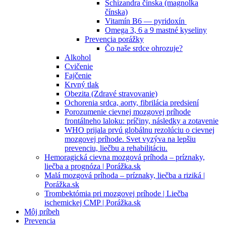
Schizandra čínska (magnolka
čínska)
Vitamín B6 — pyridoxín
Omega 3, 6 a 9 mastné kyseliny
Prevencia porážky
Čo naše srdce ohrozuje?
Alkohol
Cvičenie
Fajčenie
Krvný tlak
Obezita (Zdravé stravovanie)
Ochorenia srdca, aorty, fibrilácia predsiení
Porozumenie cievnej mozgovej príhode
frontálneho laloku: príčiny, následky a zotavenie
WHO prijala prvú globálnu rezolúciu o cievnej
mozgovej príhode. Svet vyzýva na lepšiu
prevenciu, liečbu a rehabilitáciu.
Hemoragická cievna mozgová príhoda – príznaky,
liečba a prognóza | Porážka.sk
Malá mozgová príhoda – príznaky, liečba a riziká |
Porážka.sk
Trombektómia pri mozgovej príhode | Liečba
ischemickej CMP | Porážka.sk
Môj príbeh
Prevencia