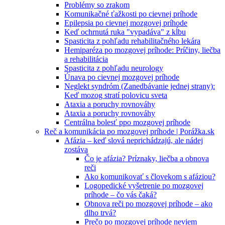
Problémy so zrakom
Komunikačné ťažkosti po cievnej príhode
Epilepsia po cievnej mozgovej príhode
Keď ochrnutá ruka "vypadáva" z kĺbu
Spasticita z pohľadu rehabilitačného lekára
Hemiparéza po mozgovej príhode: Príčiny, liečba
a rehabilitácia
Spasticita z pohľadu neurology
Únava po cievnej mozgovej príhode
Neglekt syndróm (Zanedbávanie jednej strany):
Keď mozog stratí polovicu sveta
Ataxia a poruchy rovnováhy
Ataxia a poruchy rovnováhy
Centrálna bolesť ppo mozgovej príhode
Reč a komunikácia po mozgovej príhode | Porážka.sk
Afázia – keď slová neprichádzajú, ale nádej
zostáva
Čo je afázia? Príznaky, liečba a obnova
reči
Ako komunikovať s človekom s afáziou?
Logopedické vyšetrenie po mozgovej
príhode – čo vás čaká?
Obnova reči po mozgovej príhode – ako
dlho trvá?
Prečo po mozgovej príhode neviem