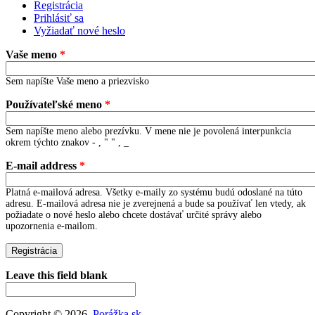
Registrácia
(active tab)
Prihlásiť sa
Primary tabs
Vyžiadať nové heslo
Vaše meno
*
Sem napíšte Vaše meno a priezvisko
Používateľské meno
*
Sem napíšte meno alebo prezívku. V mene nie je povolená interpunkcia
okrem týchto znakov - , " " , _
E-mail address
*
Platná e-mailová adresa. Všetky e-maily zo systému budú odoslané na túto
adresu. E-mailová adresa nie je zverejnená a bude sa používať len vtedy, ak
požiadate o nové heslo alebo chcete dostávať určité správy alebo
upozornenia e-mailom.
Leave this field blank
Copyright © 2026,
Porážka.sk
.