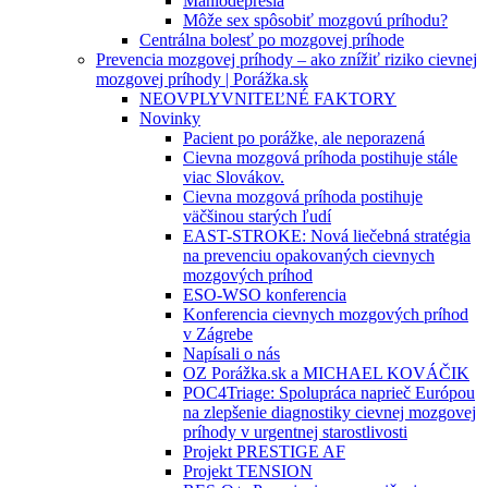
Mániodepresia
Môže sex spôsobiť mozgovú príhodu?
Centrálna bolesť po mozgovej príhode
Prevencia mozgovej príhody – ako znížiť riziko cievnej
mozgovej príhody | Porážka.sk
NEOVPLYVNITEĽNÉ FAKTORY
Novinky
Pacient po porážke, ale neporazená
Cievna mozgová príhoda postihuje stále
viac Slovákov.
Cievna mozgová príhoda postihuje
väčšinou starých ľudí
EAST-STROKE: Nová liečebná stratégia
na prevenciu opakovaných cievnych
mozgových príhod
ESO-WSO konferencia
Konferencia cievnych mozgových príhod
v Zágrebe
Napísali o nás
OZ Porážka.sk a MICHAEL KOVÁČIK
POC4Triage: Spolupráca naprieč Európou
na zlepšenie diagnostiky cievnej mozgovej
príhody v urgentnej starostlivosti
Projekt PRESTIGE AF
Projekt TENSION