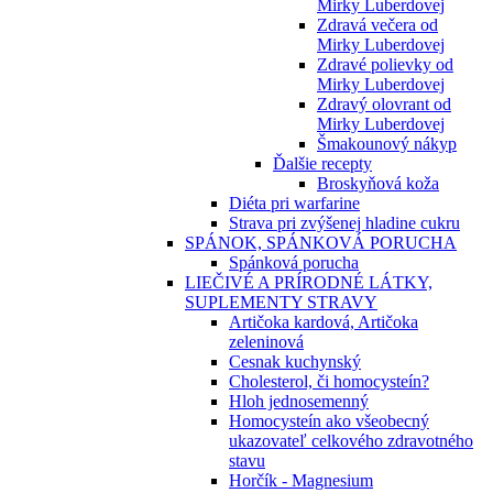
Mirky Luberdovej
Zdravá večera od
Mirky Luberdovej
Zdravé polievky od
Mirky Luberdovej
Zdravý olovrant od
Mirky Luberdovej
Šmakounový nákyp
Ďalšie recepty
Broskyňová koža
Diéta pri warfarine
Strava pri zvýšenej hladine cukru
SPÁNOK, SPÁNKOVÁ PORUCHA
Spánková porucha
LIEČIVÉ A PRÍRODNÉ LÁTKY,
SUPLEMENTY STRAVY
Artičoka kardová, Artičoka
zeleninová
Cesnak kuchynský
Cholesterol, či homocysteín?
Hloh jednosemenný
Homocysteín ako všeobecný
ukazovateľ celkového zdravotného
stavu
Horčík - Magnesium