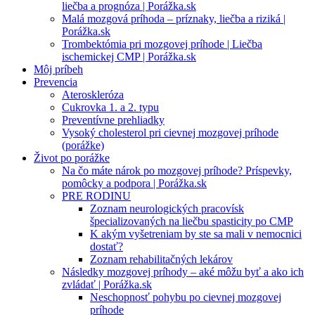
liečba a prognóza | Porážka.sk
Malá mozgová príhoda – príznaky, liečba a riziká |
Porážka.sk
Trombektómia pri mozgovej príhode | Liečba
ischemickej CMP | Porážka.sk
Môj príbeh
Prevencia
Ateroskleróza
Cukrovka 1. a 2. typu
Preventívne prehliadky
Vysoký cholesterol pri cievnej mozgovej príhode
(porážke)
Život po porážke
Na čo máte nárok po mozgovej príhode? Príspevky,
pomôcky a podpora | Porážka.sk
PRE RODINU
Zoznam neurologických pracovísk
špecializovaných na liečbu spasticity po CMP
K akým vyšetreniam by ste sa mali v nemocnici
dostať?
Zoznam rehabilitačných lekárov
Následky mozgovej príhody – aké môžu byť a ako ich
zvládať | Porážka.sk
Neschopnosť pohybu po cievnej mozgovej
príhode