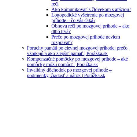
reči
Ako komunikovať s človekom s afáziou?
Logopedické vyšetrenie po mozgovej
príhode – čo vás čaká?
Obnova reči po mozgovej príhode – ako
dlho trvá?
Prečo po mozgovej príhode neviem
rozprávať?
Poruchy pamäti po cievnej mozgovej príhode: prečo
vznikajú a ako zlepšiť pamäť | Porážka.sk
Kompenzačné pomôcky po mozgovej príhode – aké
pomôcky môžu pomôcť | Porážka.sk
Invalidný dôchodok po mozgovej príhode –
podmienky, žiadosť a nárok | Porážka.sk