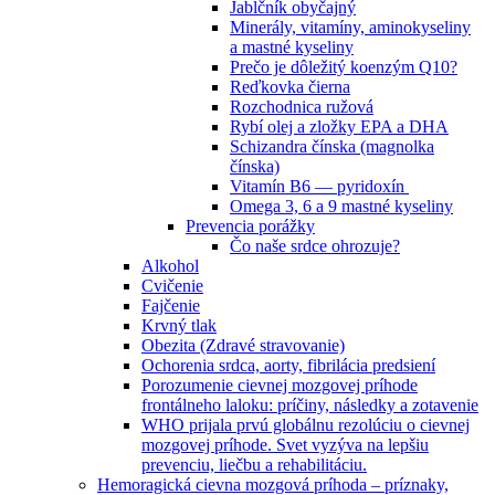
Jablčník obyčajný
Minerály, vitamíny, aminokyseliny
a mastné kyseliny
Prečo je dôležitý koenzým Q10?
Reďkovka čierna
Rozchodnica ružová
Rybí olej a zložky EPA a DHA
Schizandra čínska (magnolka
čínska)
Vitamín B6 — pyridoxín
Omega 3, 6 a 9 mastné kyseliny
Prevencia porážky
Čo naše srdce ohrozuje?
Alkohol
Cvičenie
Fajčenie
Krvný tlak
Obezita (Zdravé stravovanie)
Ochorenia srdca, aorty, fibrilácia predsiení
Porozumenie cievnej mozgovej príhode
frontálneho laloku: príčiny, následky a zotavenie
WHO prijala prvú globálnu rezolúciu o cievnej
mozgovej príhode. Svet vyzýva na lepšiu
prevenciu, liečbu a rehabilitáciu.
Hemoragická cievna mozgová príhoda – príznaky,