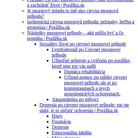
a zachrániť život | Porážka.sk
Je mozgový infarkt to isté ako cievna mozgová
príhoda?
Ischemická cievna mozgová príhoda: príznaky, liečba a
prognóza | Porážka.sk
Následky mozgovej príhody – aké môžu byť a čo
pomáha | Porážka.sk
Sexuálny život po cievnej mozgovej príhode
Lymfodrenáž po Cievnej mozgovej
príhode
Užitočné prístroje a cvičenia po porážke,
ktoré sme pre vás našli
Domáca rehabilitácia
Učinná pomoc po náhlej cievnej
mozgovej príhode ale aj po
kraniotraumach a inych
neurologických ochoreniach.
Akupunktúra po mŕtvici
Depresia po cievnej mozgovej príhode: nie ste
slabí, je to súčasť ochorenia | Porážka.sk
Hnev
Frustrácia
Depresie
Emocionálna labilita