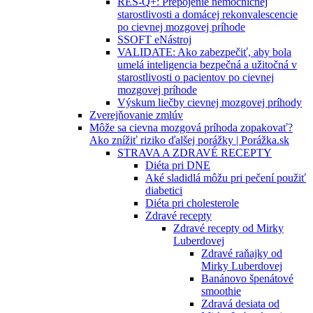
RES-Q+: Prepojenie nemocničnej
starostlivosti a domácej rekonvalescencie
po cievnej mozgovej príhode
SSOFT eNástroj
VALIDATE: Ako zabezpečiť, aby bola
umelá inteligencia bezpečná a užitočná v
starostlivosti o pacientov po cievnej
mozgovej príhode
Výskum liečby cievnej mozgovej príhody
Zverejňovanie zmlúv
Môže sa cievna mozgová príhoda zopakovať?
Ako znížiť riziko ďalšej porážky | Porážka.sk
STRAVA A ZDRAVÉ RECEPTY
Diéta pri DNE
Aké sladidlá môžu pri pečení použiť
diabetici
Diéta pri cholesterole
Zdravé recepty
Zdravé recepty od Mirky
Luberdovej
Zdravé raňajky od
Mirky Luberdovej
Banánovo špenátové
smoothie
Zdravá desiata od