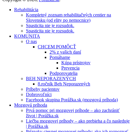
Rehabilitácia
Kompletný zoznam rehabilitačných centier na
Slovensku (od elity po nemocnice)
Spasticita nie je rozsudok.
Spasticita nie je rozsudok.
KOMUNITA
O nas
CHCEM POMÔCŤ
2% z vašich daní
Pomáhame
Kúpa prístrojov
Prevencia
Podporovatelia
BEH NEPORAZENÝCH
8.ročník Beh Neporazených
Príbehy pacientov
Dobrovoľníci
Facebook skupina Porážka.sk (mozgová príhoda)
Mozgová príhoda
Prvá pomoc pri mozgovej príhode – ako zachrániť
život | Porážka.sk
Liečba mozgovej príhody – ako prebieha a čo nasleduje
| Porážka.sk
Príznaky cievnej mozgovej príhody: ako ich rozpoznať