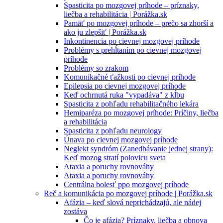
Spasticita po mozgovej príhode – príznaky,
liečba a rehabilitácia | Porážka.sk
Pamäť po mozgovej príhode – prečo sa zhorší a
ako ju zlepšiť | Porážka.sk
Inkontinencia po cievnej mozgovej príhode
Problémy s prehĺtaním po cievnej mozgovej
príhode
Problémy so zrakom
Komunikačné ťažkosti po cievnej príhode
Epilepsia po cievnej mozgovej príhode
Keď ochrnutá ruka "vypadáva" z kĺbu
Spasticita z pohľadu rehabilitačného lekára
Hemiparéza po mozgovej príhode: Príčiny, liečba
a rehabilitácia
Spasticita z pohľadu neurology
Únava po cievnej mozgovej príhode
Neglekt syndróm (Zanedbávanie jednej strany):
Keď mozog stratí polovicu sveta
Ataxia a poruchy rovnováhy
Ataxia a poruchy rovnováhy
Centrálna bolesť ppo mozgovej príhode
Reč a komunikácia po mozgovej príhode | Porážka.sk
Afázia – keď slová neprichádzajú, ale nádej
zostáva
Čo je afázia? Príznaky, liečba a obnova