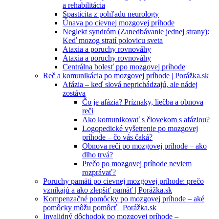
a rehabilitácia
Spasticita z pohľadu neurology
Únava po cievnej mozgovej príhode
Neglekt syndróm (Zanedbávanie jednej strany):
Keď mozog stratí polovicu sveta
Ataxia a poruchy rovnováhy
Ataxia a poruchy rovnováhy
Centrálna bolesť ppo mozgovej príhode
Reč a komunikácia po mozgovej príhode | Porážka.sk
Afázia – keď slová neprichádzajú, ale nádej
zostáva
Čo je afázia? Príznaky, liečba a obnova
reči
Ako komunikovať s človekom s afáziou?
Logopedické vyšetrenie po mozgovej
príhode – čo vás čaká?
Obnova reči po mozgovej príhode – ako
dlho trvá?
Prečo po mozgovej príhode neviem
rozprávať?
Poruchy pamäti po cievnej mozgovej príhode: prečo
vznikajú a ako zlepšiť pamäť | Porážka.sk
Kompenzačné pomôcky po mozgovej príhode – aké
pomôcky môžu pomôcť | Porážka.sk
Invalidný dôchodok po mozgovej príhode –