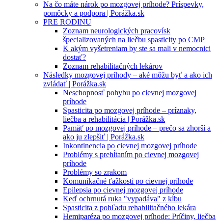
Na čo máte nárok po mozgovej príhode? Príspevky,
pomôcky a podpora | Porážka.sk
PRE RODINU
Zoznam neurologických pracovísk
špecializovaných na liečbu spasticity po CMP
K akým vyšetreniam by ste sa mali v nemocnici
dostať?
Zoznam rehabilitačných lekárov
Následky mozgovej príhody – aké môžu byť a ako ich
zvládať | Porážka.sk
Neschopnosť pohybu po cievnej mozgovej
príhode
Spasticita po mozgovej príhode – príznaky,
liečba a rehabilitácia | Porážka.sk
Pamäť po mozgovej príhode – prečo sa zhorší a
ako ju zlepšiť | Porážka.sk
Inkontinencia po cievnej mozgovej príhode
Problémy s prehĺtaním po cievnej mozgovej
príhode
Problémy so zrakom
Komunikačné ťažkosti po cievnej príhode
Epilepsia po cievnej mozgovej príhode
Keď ochrnutá ruka "vypadáva" z kĺbu
Spasticita z pohľadu rehabilitačného lekára
Hemiparéza po mozgovej príhode: Príčiny, liečba