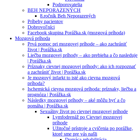
Podporovatelia
BEH NEPORAZENÝCH
8.ročník Beh Neporazených
Príbehy pacientov
Dobrovoľníci
Facebook skupina Porážka.sk (mozgová príhoda)
Mozgová príhoda
Prvá pomoc pri mozgovej príhode – ako zachrániť
život | Porážka.sk
Liečba mozgovej príhody – ako prebieha a čo nasleduje
| Porážka.sk
Príznaky cievnej mozgovej príhody: ako ich rozpoznať
a zachrániť život | Porážka.sk
Je mozgový infarkt to isté ako cievna mozgová
príhoda?
Ischemická cievna mozgová príhoda: príznaky, liečba a
prognóza | Porážka.sk
Následky mozgovej príhody – aké môžu byť a čo
pomáha | Porážka.sk
Sexuálny život po cievnej mozgovej príhode
Lymfodrenáž po Cievnej mozgovej
príhode
Užitočné prístroje a cvičenia po porážke,
ktoré sme pre vás našli
Domáca rehabilitácia