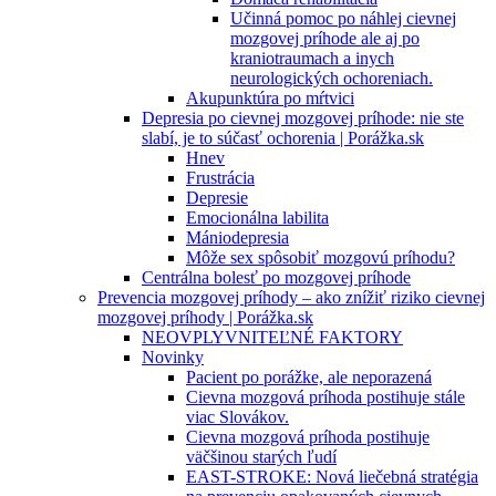
Učinná pomoc po náhlej cievnej
mozgovej príhode ale aj po
kraniotraumach a inych
neurologických ochoreniach.
Akupunktúra po mŕtvici
Depresia po cievnej mozgovej príhode: nie ste
slabí, je to súčasť ochorenia | Porážka.sk
Hnev
Frustrácia
Depresie
Emocionálna labilita
Mániodepresia
Môže sex spôsobiť mozgovú príhodu?
Centrálna bolesť po mozgovej príhode
Prevencia mozgovej príhody – ako znížiť riziko cievnej
mozgovej príhody | Porážka.sk
NEOVPLYVNITEĽNÉ FAKTORY
Novinky
Pacient po porážke, ale neporazená
Cievna mozgová príhoda postihuje stále
viac Slovákov.
Cievna mozgová príhoda postihuje
väčšinou starých ľudí
EAST-STROKE: Nová liečebná stratégia