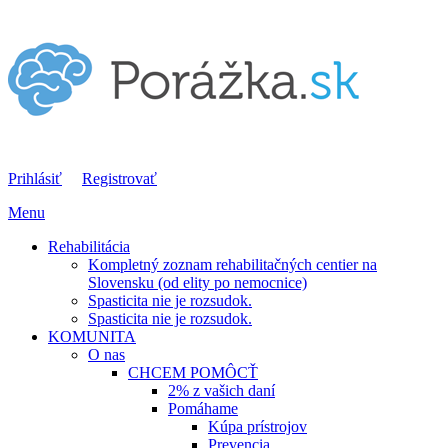
Prihlásiť
Registrovať
Menu
Rehabilitácia
Kompletný zoznam rehabilitačných centier na
Slovensku (od elity po nemocnice)
Spasticita nie je rozsudok.
Spasticita nie je rozsudok.
KOMUNITA
O nas
CHCEM POMÔCŤ
2% z vašich daní
Pomáhame
Kúpa prístrojov
Prevencia