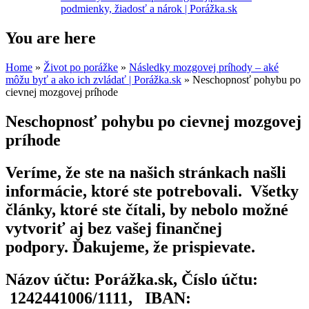
podmienky, žiadosť a nárok | Porážka.sk
You are here
Home
»
Život po porážke
»
Následky mozgovej príhody – aké
môžu byť a ako ich zvládať | Porážka.sk
» Neschopnosť pohybu po
cievnej mozgovej príhode
Neschopnosť pohybu po cievnej mozgovej
príhode
Veríme, že ste na našich stránkach našli
informácie, ktoré ste potrebovali. Všetky
články, ktoré ste čítali, by nebolo možné
vytvoriť aj bez vašej finančnej
podpory. Ďakujeme, že prispievate.
Názov účtu: Porážka.sk, Číslo účtu:
1242441006/1111, IBAN: