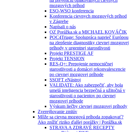
na prevenciu opakovaných cievnych
mozgových príhod
ESO-WSO konferencia
Konferencia cievnych mozgových príhod
v Zágrebe
Napísali o nás
OZ Porážka.sk a MICHAEL KOVÁČIK
POC4Triage: Spolupráca naprieč Európou
na zlepšenie diagnostiky cievnej mozgovej
príhody v urgentnej starostlivosti
Projekt PRESTIGE AF
Projekt TENSION
RES-Q+: Prepojenie nemocničnej
starostlivosti a domácej rekonvalescencie
po cievnej mozgovej príhode
SSOFT eNástroj
VALIDATE: Ako zabezpečiť, aby bola
umelá inteligencia bezpečná a užitočná v
starostlivosti o pacientov po cievnej
mozgovej príhode
Výskum liečby cievnej mozgovej príhody
Zverejňovanie zmlúv
Môže sa cievna mozgová príhoda zopakovať?
Ako znížiť riziko ďalšej porážky | Porážka.sk
STRAVA A ZDRAVÉ RECEPTY