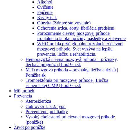
Alkohol
Cvičenie
Fajčenie
Krvný tlak
Obezita (Zdravé stravovanie)
Ochorenia srdca, aorty, fibrilácia predsiení
Porozumenie cievnej mozgovej príhode
frontálneho laloku: príčiny, následky a zotavenie
WHO prijala prvú globálnu rezolúciu o cievnej
mozgovej príhode. Svet vyzýva na lepšiu
prevenciu, liečbu a rehabilitáciu.
Hemoragická cievna mozgová príhoda – príznaky,
liečba a prognóza | Porážka.sk
Malá mozgová príhoda – príznaky, liečba a riziká |
Porážka.sk
Trombektómia pri mozgovej príhode | Liečba
ischemickej CMP | Porážka.sk
Môj príbeh
Prevencia
Ateroskleróza
Cukrovka 1. a 2. typu
Preventívne prehliadky
Vysoký cholesterol pri cievnej mozgovej príhode
(porážke)
Život po porážke