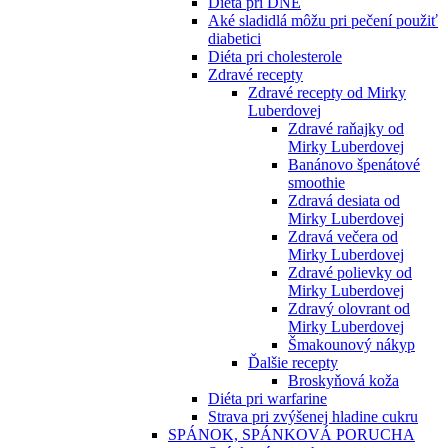
Diéta pri DNE
Aké sladidlá môžu pri pečení použiť
diabetici
Diéta pri cholesterole
Zdravé recepty
Zdravé recepty od Mirky
Luberdovej
Zdravé raňajky od
Mirky Luberdovej
Banánovo špenátové
smoothie
Zdravá desiata od
Mirky Luberdovej
Zdravá večera od
Mirky Luberdovej
Zdravé polievky od
Mirky Luberdovej
Zdravý olovrant od
Mirky Luberdovej
Šmakounový nákyp
Ďalšie recepty
Broskyňová koža
Diéta pri warfarine
Strava pri zvýšenej hladine cukru
SPÁNOK, SPÁNKOVÁ PORUCHA