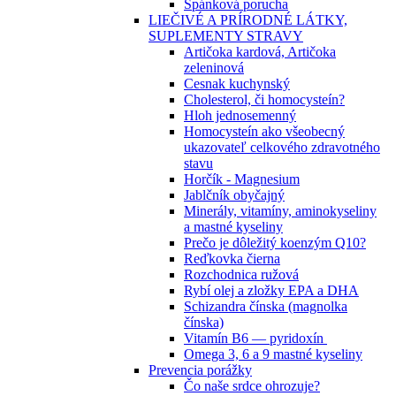
Spánková porucha
LIEČIVÉ A PRÍRODNÉ LÁTKY,
SUPLEMENTY STRAVY
Artičoka kardová, Artičoka
zeleninová
Cesnak kuchynský
Cholesterol, či homocysteín?
Hloh jednosemenný
Homocysteín ako všeobecný
ukazovateľ celkového zdravotného
stavu
Horčík - Magnesium
Jablčník obyčajný
Minerály, vitamíny, aminokyseliny
a mastné kyseliny
Prečo je dôležitý koenzým Q10?
Reďkovka čierna
Rozchodnica ružová
Rybí olej a zložky EPA a DHA
Schizandra čínska (magnolka
čínska)
Vitamín B6 — pyridoxín
Omega 3, 6 a 9 mastné kyseliny
Prevencia porážky
Čo naše srdce ohrozuje?