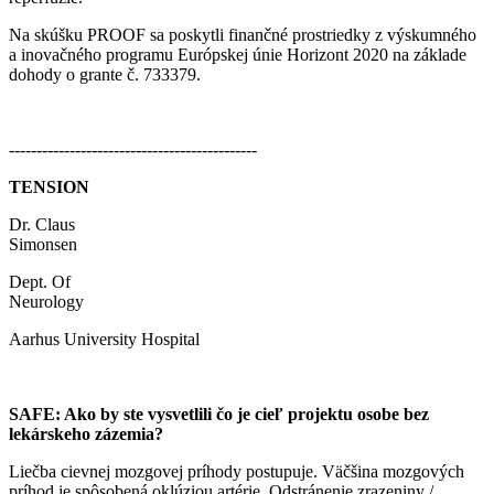
Na skúšku PROOF sa poskytli finančné prostriedky z výskumného
a inovačného programu Európskej únie Horizont 2020 na základe
dohody o grante č. 733379.
---------------------------------------------
TENSION
Dr. Claus
Simonsen
Dept. Of
Neurology
Aarhus University Hospital
SAFE: Ako by ste vysvetlili čo je cieľ projektu osobe bez
lekárskeho zázemia?
Liečba cievnej mozgovej príhody postupuje. Väčšina mozgových
príhod je spôsobená oklúziou artérie. Odstránenie zrazeniny /