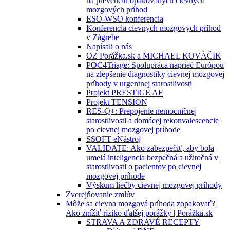
na prevenciu opakovaných cievnych
mozgových príhod
ESO-WSO konferencia
Konferencia cievnych mozgových príhod
v Zágrebe
Napísali o nás
OZ Porážka.sk a MICHAEL KOVÁČIK
POC4Triage: Spolupráca naprieč Európou
na zlepšenie diagnostiky cievnej mozgovej
príhody v urgentnej starostlivosti
Projekt PRESTIGE AF
Projekt TENSION
RES-Q+: Prepojenie nemocničnej
starostlivosti a domácej rekonvalescencie
po cievnej mozgovej príhode
SSOFT eNástroj
VALIDATE: Ako zabezpečiť, aby bola
umelá inteligencia bezpečná a užitočná v
starostlivosti o pacientov po cievnej
mozgovej príhode
Výskum liečby cievnej mozgovej príhody
Zverejňovanie zmlúv
Môže sa cievna mozgová príhoda zopakovať?
Ako znížiť riziko ďalšej porážky | Porážka.sk
STRAVA A ZDRAVÉ RECEPTY