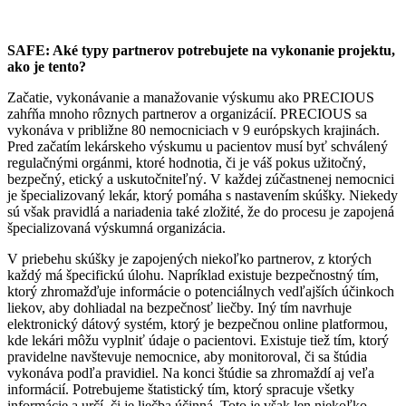
SAFE: Aké typy partnerov potrebujete na vykonanie projektu,
ako je tento?
Začatie, vykonávanie a manažovanie výskumu ako PRECIOUS
zahŕňa mnoho rôznych partnerov a organizácií. PRECIOUS sa
vykonáva v približne 80 nemocniciach v 9 európskych krajinách.
Pred začatím lekárskeho výskumu u pacientov musí byť schválený
regulačnými orgánmi, ktoré hodnotia, či je váš pokus užitočný,
bezpečný, etický a uskutočniteľný. V každej zúčastnenej nemocnici
je špecializovaný lekár, ktorý pomáha s nastavením skúšky. Niekedy
sú však pravidlá a nariadenia také zložité, že do procesu je zapojená
špecializovaná výskumná organizácia.
V priebehu skúšky je zapojených niekoľko partnerov, z ktorých
každý má špecifickú úlohu. Napríklad existuje bezpečnostný tím,
ktorý zhromažďuje informácie o potenciálnych vedľajších účinkoch
liekov, aby dohliadal na bezpečnosť liečby. Iný tím navrhuje
elektronický dátový systém, ktorý je bezpečnou online platformou,
kde lekári môžu vyplniť údaje o pacientovi. Existuje tiež tím, ktorý
pravidelne navštevuje nemocnice, aby monitoroval, či sa štúdia
vykonáva podľa pravidiel. Na konci štúdie sa zhromaždí aj veľa
informácií. Potrebujeme štatistický tím, ktorý spracuje všetky
informácie a určí, či je liečba účinná. Toto je však len niekoľko