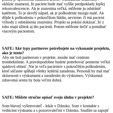
oklúzie znamená, že pacient bude mať vyššie predpoklady lepšej
rekonvalescencie. Ak je zrazenina veľká, môžeme ju odstrániť
katétrom. To je skvelý nápad, ak je poškodenie mozgu malé. Ak
dôjde k poškodeniu v pokročilom štádiu, nevieme, či má pacient
výhody z odstránenia zrazeniny. Projekt sa pokúsi dokázať, že z
toho majú úžitok aj títo pacienti. Potom môžeme liečiť a pomáhať
viacerým pacientom.
SAFE: Aké typy partnerov potrebujete na vykonanie projektu,
ako je tento?
Aby ste boli partnerom v projekte, musíte mať centrum
trombektómie. A pravdepodobne budete potrebovať pomerne veľkú
spádovú oblasť. Nie je veľa pacientov s pokročilým poškodením,
ktorí súčasne spĺňajú všetky kritériá zaradenia. Personál by mal mať
skúsenosti s výskumami a zaradením do výskumov. Výskumná
zdravotná sestra by bola veľmi dobrá.
SAFE: Môžete stručne opísať svoju úlohu v projekte?
Som hlavný vyšetrovateľ - lekár v Dánsku. Som v kontakte s
vedúcimi výskumu a s pozorovateľmi v Dánsku. Snažím sa zapojiť