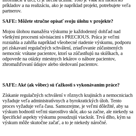
príkladov a na realizáciu, ako je napríklad projekt, potrebujete veľa
partnerov.
SAFE: Môžete stručne opísať svoju úlohu v projekte?
Mojou úlohou manažéra výskumu je každodenný dohľad nad
všetkými procesmi súvisiacimi s PRECIOUS. Práca je veľmi
rozsiahla a zahŕňa napríklad všeobecné riadenie výskumu, podporu
pri získavaní regulačných schválení, zriaďovanie zúčastnených
nemocníc vrátane pacientov, ktorí sa zúčastňujú na skúškach, a
odpovede na otázky miestnych lekárov o nábore pacientov,
zhromažďovaní údajov alebo sledovaní pacientov.
SAFE: Aké (ak vôbec) sú ťažkosti s vykonávaním práce?
Získanie regulačných schválení v rôznych krajinách a nemocniciach
vyžaduje veľa administratívnych a byrokratických úloh. Tento
proces vyžaduje veľa času. Samozrejme, je veľmi dôležité, aby sa
výskum hodnotil veľmi starostlivo skôr, ako sa začne, ale niekedy sa
špecifické aspekty výskumu posudzujú viackrát. Trvá dlho, kým sa
výskum môže skutočne začať, a to je niekedy náročné.