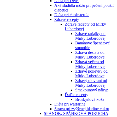
Diéta pri DNE
Aké sladidlá môžu pri pečení použiť
diabetici
Diéta pri cholesterole
Zdravé recepty
Zdravé recepty od Mirky
Luberdovej
Zdravé raňajky od
Mirky Luberdovej
Banánovo špenátové
smoothie
Zdravá desiata od
Mirky Luberdovej
Zdravá večera od
Mirky Luberdovej
Zdravé polievky od
Mirky Luberdovej
Zdravý olovrant od
Mirky Luberdovej
Šmakounový nákyp
Ďalšie recepty
Broskyňová koža
Diéta pri warfarine
Strava pri zvýšenej hladine cukru
SPÁNOK, SPÁNKOVÁ PORUCHA