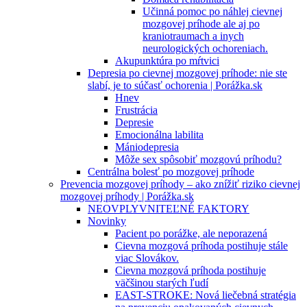
Učinná pomoc po náhlej cievnej
mozgovej príhode ale aj po
kraniotraumach a inych
neurologických ochoreniach.
Akupunktúra po mŕtvici
Depresia po cievnej mozgovej príhode: nie ste
slabí, je to súčasť ochorenia | Porážka.sk
Hnev
Frustrácia
Depresie
Emocionálna labilita
Mániodepresia
Môže sex spôsobiť mozgovú príhodu?
Centrálna bolesť po mozgovej príhode
Prevencia mozgovej príhody – ako znížiť riziko cievnej
mozgovej príhody | Porážka.sk
NEOVPLYVNITEĽNÉ FAKTORY
Novinky
Pacient po porážke, ale neporazená
Cievna mozgová príhoda postihuje stále
viac Slovákov.
Cievna mozgová príhoda postihuje
väčšinou starých ľudí
EAST-STROKE: Nová liečebná stratégia