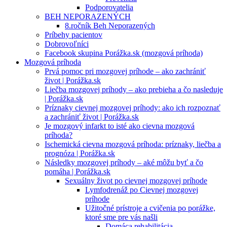
Podporovatelia
BEH NEPORAZENÝCH
8.ročník Beh Neporazených
Príbehy pacientov
Dobrovoľníci
Facebook skupina Porážka.sk (mozgová príhoda)
Mozgová príhoda
Prvá pomoc pri mozgovej príhode – ako zachrániť
život | Porážka.sk
Liečba mozgovej príhody – ako prebieha a čo nasleduje
| Porážka.sk
Príznaky cievnej mozgovej príhody: ako ich rozpoznať
a zachrániť život | Porážka.sk
Je mozgový infarkt to isté ako cievna mozgová
príhoda?
Ischemická cievna mozgová príhoda: príznaky, liečba a
prognóza | Porážka.sk
Následky mozgovej príhody – aké môžu byť a čo
pomáha | Porážka.sk
Sexuálny život po cievnej mozgovej príhode
Lymfodrenáž po Cievnej mozgovej
príhode
Užitočné prístroje a cvičenia po porážke,
ktoré sme pre vás našli
Domáca rehabilitácia