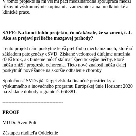
V tomto projekte sa mi veľmi páči medzinárodná spolupráca medzi
rôznymi výskumnými skupinami a zameranie sa na predklinické a
klinické práce.
SAFE: Na konci tohto projektu, čo očakávate, že sa zmení, t. J.
Ako sa prejaví pri liečbe mozgovej príhody?
Tento projekt nám poskytne lepší prehľad o mechanizmoch, ktoré sú
základom patogenézy cSVD. Získané vedomosti dúfajme umožnia
ďalší krok, ak budeme môcť skúmať špecifickejšie liečby, ktoré
môžu znížiť progresiu ochorenia. Tieto nové znalosti môžu ďalej
poskytnúť nové šance na skoršie odhalenie choroby.
Spoločnosť SVDs @ Target získala finančné prostriedky z
výskumného a inovačného programu Európskej únie Horizont 2020
na základe dohody o grante č. 666881.
----------------------------------------
PROOF
MUDr. Sven Poli
Zástupca riaditeľa Oddelenie