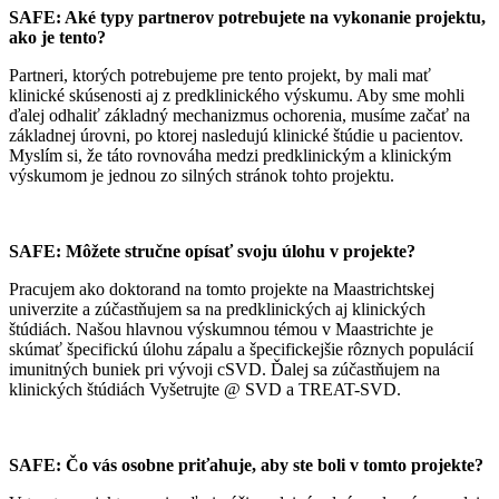
SAFE: Aké typy partnerov potrebujete na vykonanie projektu,
ako je tento?
Partneri, ktorých potrebujeme pre tento projekt, by mali mať
klinické skúsenosti aj z predklinického výskumu. Aby sme mohli
ďalej odhaliť základný mechanizmus ochorenia, musíme začať na
základnej úrovni, po ktorej nasledujú klinické štúdie u pacientov.
Myslím si, že táto rovnováha medzi predklinickým a klinickým
výskumom je jednou zo silných stránok tohto projektu.
SAFE: Môžete stručne opísať svoju úlohu v projekte?
Pracujem ako doktorand na tomto projekte na Maastrichtskej
univerzite a zúčastňujem sa na predklinických aj klinických
štúdiách. Našou hlavnou výskumnou témou v Maastrichte je
skúmať špecifickú úlohu zápalu a špecifickejšie rôznych populácií
imunitných buniek pri vývoji cSVD. Ďalej sa zúčastňujem na
klinických štúdiách Vyšetrujte @ SVD a TREAT-SVD.
SAFE: Čo vás osobne priťahuje, aby ste boli v tomto projekte?