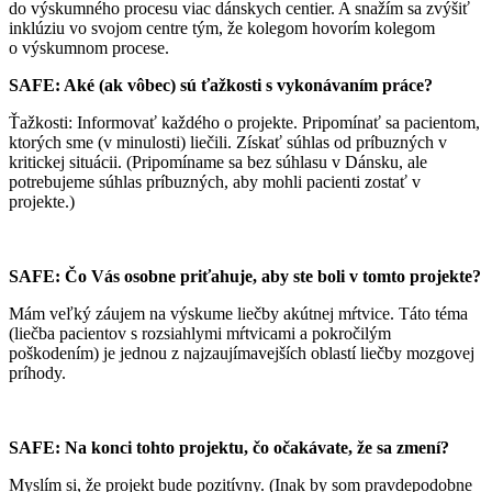
do výskumného procesu viac dánskych centier. A snažím sa zvýšiť
inklúziu vo svojom centre tým, že kolegom hovorím kolegom
o výskumnom procese.
SAFE: Aké (ak vôbec) sú ťažkosti s vykonávaním práce?
Ťažkosti: Informovať každého o projekte. Pripomínať sa pacientom,
ktorých sme (v minulosti) liečili. Získať súhlas od príbuzných v
kritickej situácii. (Pripomíname sa bez súhlasu v Dánsku, ale
potrebujeme súhlas príbuzných, aby mohli pacienti zostať v
projekte.)
SAFE: Čo Vás osobne priťahuje, aby ste boli v tomto projekte?
Mám veľký záujem na výskume liečby akútnej mŕtvice. Táto téma
(liečba pacientov s rozsiahlymi mŕtvicami a pokročilým
poškodením) je jednou z najzaujímavejších oblastí liečby mozgovej
príhody.
SAFE: Na konci tohto projektu, čo očakávate, že sa zmení?
Myslím si, že projekt bude pozitívny. (Inak by som pravdepodobne