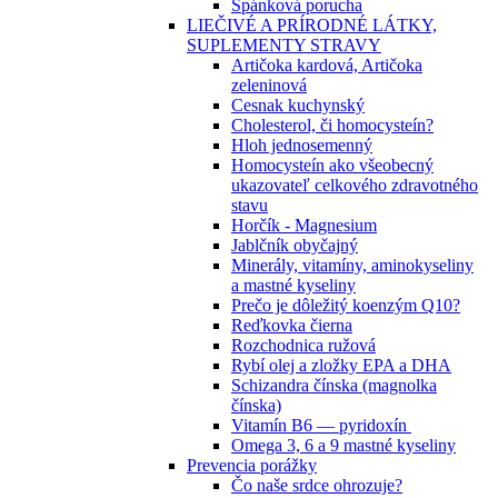
Spánková porucha
LIEČIVÉ A PRÍRODNÉ LÁTKY,
SUPLEMENTY STRAVY
Artičoka kardová, Artičoka
zeleninová
Cesnak kuchynský
Cholesterol, či homocysteín?
Hloh jednosemenný
Homocysteín ako všeobecný
ukazovateľ celkového zdravotného
stavu
Horčík - Magnesium
Jablčník obyčajný
Minerály, vitamíny, aminokyseliny
a mastné kyseliny
Prečo je dôležitý koenzým Q10?
Reďkovka čierna
Rozchodnica ružová
Rybí olej a zložky EPA a DHA
Schizandra čínska (magnolka
čínska)
Vitamín B6 — pyridoxín
Omega 3, 6 a 9 mastné kyseliny
Prevencia porážky
Čo naše srdce ohrozuje?