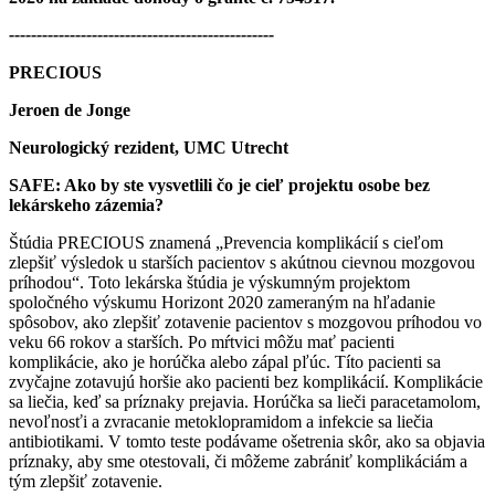
------------------------------------------------
PRECIOUS
Jeroen de Jonge
Neurologický rezident, UMC Utrecht
SAFE: Ako by ste vysvetlili čo je cieľ projektu osobe bez
lekárskeho zázemia?
Štúdia PRECIOUS znamená „Prevencia komplikácií s cieľom
zlepšiť výsledok u starších pacientov s akútnou cievnou mozgovou
príhodou“. Toto lekárska štúdia je výskumným projektom
spoločného výskumu Horizont 2020 zameraným na hľadanie
spôsobov, ako zlepšiť zotavenie pacientov s mozgovou príhodou vo
veku 66 rokov a starších. Po mŕtvici môžu mať pacienti
komplikácie, ako je horúčka alebo zápal pľúc. Títo pacienti sa
zvyčajne zotavujú horšie ako pacienti bez komplikácií. Komplikácie
sa liečia, keď sa príznaky prejavia. Horúčka sa lieči paracetamolom,
nevoľnosťi a zvracanie metoklopramidom a infekcie sa liečia
antibiotikami. V tomto teste podávame ošetrenia skôr, ako sa objavia
príznaky, aby sme otestovali, či môžeme zabrániť komplikáciám a
tým zlepšiť zotavenie.