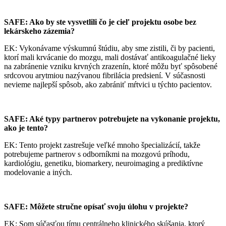
SAFE: Ako by ste vysvetlili čo je cieľ projektu osobe bez
lekárskeho zázemia?
EK: Vykonávame výskumnú štúdiu, aby sme zistili, či by pacienti,
ktorí mali krvácanie do mozgu, mali dostávať antikoagulačné lieky
na zabránenie vzniku krvných zrazenín, ktoré môžu byť spôsobené
srdcovou arytmiou nazývanou fibrilácia predsiení. V súčasnosti
nevieme najlepší spôsob, ako zabrániť mŕtvici u týchto pacientov.
SAFE: Aké typy partnerov potrebujete na vykonanie projektu,
ako je tento?
EK: Tento projekt zastrešuje veľké mnoho špecializácií, takže
potrebujeme partnerov s odborníkmi na mozgovú príhodu,
kardiológiu, genetiku, biomarkery, neuroimaging a prediktívne
modelovanie a iných.
SAFE: Môžete stručne opísať svoju úlohu v projekte?
EK: Som súčasťou tímu centrálneho klinického skúšania, ktorý