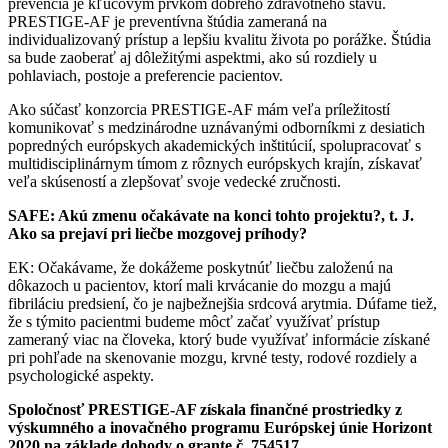
prevencia je kľúčovým prvkom dobrého zdravotného stavu.
PRESTIGE-AF je preventívna štúdia zameraná na
individualizovaný prístup a lepšiu kvalitu života po porážke. Štúdia
sa bude zaoberať aj dôležitými aspektmi, ako sú rozdiely u
pohlaviach, postoje a preferencie pacientov.
Ako súčasť konzorcia PRESTIGE-AF mám veľa príležitostí
komunikovať s medzinárodne uznávanými odborníkmi z desiatich
popredných európskych akademických inštitúcií, spolupracovať s
multidisciplinárnym tímom z rôznych európskych krajín, získavať
veľa skúseností a zlepšovať svoje vedecké zručnosti.
SAFE: Akú zmenu očakávate na konci tohto projektu?, t. J.
Ako sa prejaví pri liečbe mozgovej príhody?
EK: Očakávame, že dokážeme poskytnúť liečbu založenú na
dôkazoch u pacientov, ktorí mali krvácanie do mozgu a majú
fibriláciu predsiení, čo je najbežnejšia srdcová arytmia. Dúfame tiež,
že s týmito pacientmi budeme môcť začať využívať prístup
zameraný viac na človeka, ktorý bude využívať informácie získané
pri pohľade na skenovanie mozgu, krvné testy, rodové rozdiely a
psychologické aspekty.
Spoločnosť PRESTIGE-AF získala finančné prostriedky z
výskumného a inovačného programu Európskej únie Horizont
2020 na základe dohody o grante č. 754517.