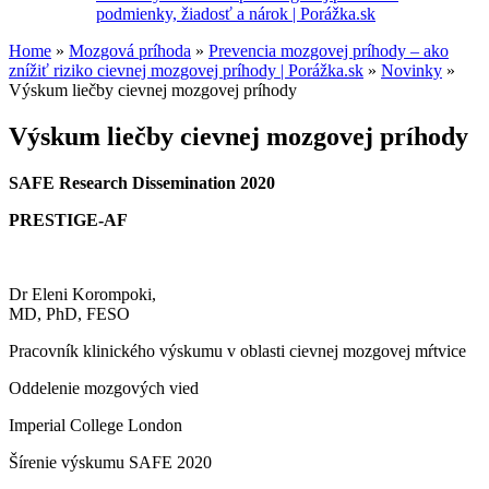
podmienky, žiadosť a nárok | Porážka.sk
Home
»
Mozgová príhoda
»
Prevencia mozgovej príhody – ako
znížiť riziko cievnej mozgovej príhody | Porážka.sk
»
Novinky
»
You are here
Výskum liečby cievnej mozgovej príhody
Výskum liečby cievnej mozgovej príhody
SAFE Research Dissemination 2020
PRESTIGE-AF
Dr Eleni Korompoki,
MD, PhD, FESO
Pracovník klinického výskumu v oblasti cievnej mozgovej mŕtvice
Oddelenie mozgových vied
Imperial College London
Šírenie výskumu SAFE 2020