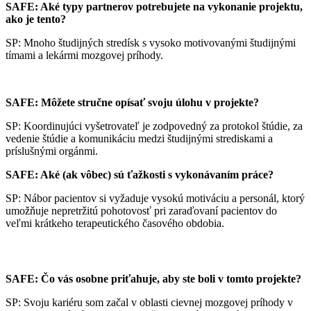
SAFE: Aké typy partnerov potrebujete na vykonanie projektu,
ako je tento?
SP: Mnoho študijných stredísk s vysoko motivovanými študijnými
tímami a lekármi mozgovej príhody.
SAFE: Môžete stručne opísať svoju úlohu v projekte?
SP: Koordinujúci vyšetrovateľ je zodpovedný za protokol štúdie, za
vedenie štúdie a komunikáciu medzi študijnými strediskami a
príslušnými orgánmi.
SAFE: Aké (ak vôbec) sú ťažkosti s vykonávaním práce?
SP: Nábor pacientov si vyžaduje vysokú motiváciu a personál, ktorý
umožňuje nepretržitú pohotovosť pri zaraďovaní pacientov do
veľmi krátkeho terapeutického časového obdobia.
SAFE: Čo vás osobne priťahuje, aby ste boli v tomto projekte?
SP: Svoju kariéru som začal v oblasti cievnej mozgovej príhody v