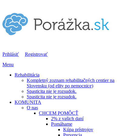
Prihlásiť
Registrovať
Menu
Rehabilitácia
Kompletný zoznam rehabilitačných centier na
Slovensku (od elity po nemocnice)
Spasticita nie je rozsudok.
Spasticita nie je rozsudok.
KOMUNITA
O nas
CHCEM POMÔCŤ
2% z vašich daní
Pomáhame
Kúpa prístrojov
Prevencia