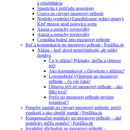
a rehabilitácia
Spasticita z pohľadu neurology
Únava po cievnej mozgovej príhode
Neglekt syndróm (Zanedbávanie jednej strany):
Keď mozog stratí polovicu sveta
Ataxia a poruchy rovnováhy
Ataxia a poruchy rovnováhy
Centrálna bolesť ppo mozgovej príhode
Reč a komunikácia po mozgovej príhode | Porážka.sk
Afázia – keď slová neprichádzajú, ale nádej
zostáva
Čo je afázia? Príznaky, liečba a obnova
reči
Ako komunikovať s človekom s afáziou?
Logopedické vyšetrenie po mozgovej
príhode – čo vás čaká?
Obnova reči po mozgovej príhode – ako
dlho trvá?
Prečo po mozgovej príhode neviem
rozprávať?
Poruchy pamäti po cievnej mozgovej príhode: prečo
vznikajú a ako zlepšiť pamäť | Porážka.sk
Kompenzačné pomôcky po mozgovej príhode – aké
pomôcky môžu pomôcť | Porážka.sk
Invalidný dôchodok po mozgovej príhode –