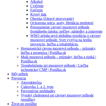
Alkohol
Cvičenie
Fajčenie
Krvný tlak
Obezita (Zdravé stravovanie)
Ochorenia srdca, aorty, fibrilácia predsiení
Porozumenie cievnej mozgovej príhode
frontálneho laloku: príčiny, následky a zotavenie
WHO prijala prvú globálnu rezolúciu o cievnej
mozgovej príhode. Svet vyzýva na lepšiu
prevenciu, liečbu a rehabilitáciu.
Hemoragická cievna mozgová príhoda – príznaky,
liečba a prognóza | Porážka.sk
Malá mozgová príhoda – príznaky, liečba a riziká |
Porážka.sk
Trombektómia pri mozgovej príhode | Liečba
ischemickej CMP | Porážka.sk
Môj príbeh
Prevencia
Ateroskleróza
Cukrovka 1. a 2. typu
Preventívne prehliadky
Vysoký cholesterol pri cievnej mozgovej príhode
(porážke)
Život po porážke