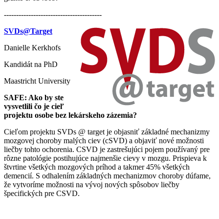
----------------------------------------
SVDs@Target
Danielle Kerkhofs
Kandidát na PhD
Maastricht University
SAFE: Ako by ste
vysvetlili čo je cieľ
projektu osobe bez lekárskeho zázemia?
Cieľom projektu SVDs @ target je objasniť základné mechanizmy
mozgovej choroby malých ciev (cSVD) a objaviť nové možnosti
liečby tohto ochorenia. CSVD je zastrešujúci pojem používaný pre
rôzne patológie postihujúce najmenšie cievy v mozgu. Prispieva k
štvrtine všetkých mozgových príhod a takmer 45% všetkých
demencií. S odhalením základných mechanizmov choroby dúfame,
že vytvoríme možnosti na vývoj nových spôsobov liečby
špecifických pre CSVD.