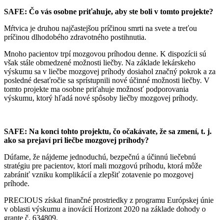
SAFE: Čo vás osobne priťahuje, aby ste boli v tomto projekte?
Mŕtvica je druhou najčastejšou príčinou smrti na svete a treťou
príčinou dlhodobého zdravotného postihnutia.
Mnoho pacientov trpí mozgovou príhodou denne. K dispozícii sú
však stále obmedzené možnosti liečby. Na základe lekárskeho
výskumu sa v liečbe mozgovej príhody dosiahol značný pokrok a za
posledné desaťročie sa sprístupnili nové účinné možnosti liečby. V
tomto projekte ma osobne priťahuje možnosť podporovania
výskumu, ktorý hľadá nové spôsoby liečby mozgovej príhody.
SAFE: Na konci tohto projektu, čo očakávate, že sa zmení, t. j.
ako sa prejaví pri liečbe mozgovej príhody?
Dúfame, že nájdeme jednoduchú, bezpečnú a účinnú liečebnú
stratégiu pre pacientov, ktorí mali mozgovú príhodu, ktorá môže
zabrániť vzniku komplikácií a zlepšiť zotavenie po mozgovej
príhode.
PRECIOUS získal finančné prostriedky z programu Európskej únie
v oblasti výskumu a inovácií Horizont 2020 na základe dohody o
grante č. 634809.