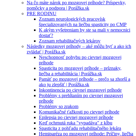
Na čo máte nárok po mozgovej príhode? Príspevky,
pomôcky a podpora | Porážka.sk
PRE RODINU
Zoznam neurologických pracovísk
špecializovaných na liečbu spasticity po CMP
K akým vyšetreniam by ste sa mali v nemocnici
dostať?
Zoznam rehabilitačných lekárov
Následky mozgovej príhody – aké môžu byť a ako ich
zvládať | Porážka.sk
Neschopnosť pohybu po cievnej mozgovej
príhode
Spasticita po mozgovej príhode – príznaky,
liečba a rehabilitácia | Porážka.sk
Pamäť po mozgovej príhode – prečo sa zhorší a
ako ju zlepšiť | Porážka.sk
Inkontinencia po cievnej mozgovej príhode
Problémy s prehĺtaním po cievnej mozgovej
príhode
Problémy so zrakom
Komunikačné ťažkosti po cievnej príhode
Epilepsia po cievnej mozgovej príhode
Keď ochrnutá ruka "vypadáva" z kĺbu
Spasticita z pohľadu rehabilitačného lekára
Hemiparéza po mozgovej príhode: Príčiny, liečba