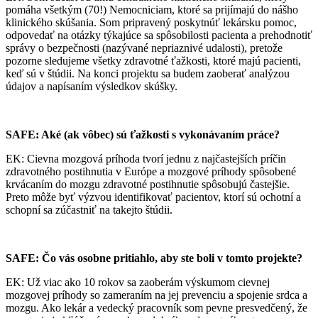
pomáha všetkým (70!) Nemocniciam, ktoré sa prijímajú do nášho
klinického skúšania. Som pripravený poskytnúť lekársku pomoc,
odpovedať na otázky týkajúce sa spôsobilosti pacienta a prehodnotiť
správy o bezpečnosti (nazývané nepriaznivé udalosti), pretože
pozorne sledujeme všetky zdravotné ťažkosti, ktoré majú pacienti,
keď sú v štúdii. Na konci projektu sa budem zaoberať analýzou
údajov a napísaním výsledkov skúšky.
SAFE: Aké (ak vôbec) sú ťažkosti s vykonávaním práce?
EK: Cievna mozgová príhoda tvorí jednu z najčastejších príčin
zdravotného postihnutia v Európe a mozgové príhody spôsobené
krvácaním do mozgu zdravotné postihnutie spôsobujú častejšie.
Preto môže byť výzvou identifikovať pacientov, ktorí sú ochotní a
schopní sa zúčastniť na takejto štúdii.
SAFE: Čo vás osobne pritiahlo, aby ste boli v tomto projekte?
EK: Už viac ako 10 rokov sa zaoberám výskumom cievnej
mozgovej príhody so zameraním na jej prevenciu a spojenie srdca a
mozgu. Ako lekár a vedecký pracovník som pevne presvedčený, že