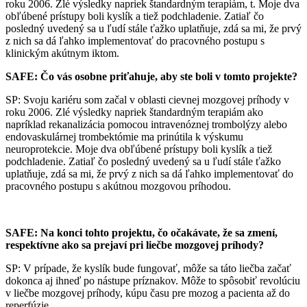
roku 2006. Zlé výsledky napriek štandardným terapiám, t. Moje dva
obľúbené prístupy boli kyslík a tiež podchladenie. Zatiaľ čo
posledný uvedený sa u ľudí stále ťažko uplatňuje, zdá sa mi, že prvý
z nich sa dá ľahko implementovať do pracovného postupu s
klinickým akútnym iktom.
SAFE: Čo vás osobne priťahuje, aby ste boli v tomto projekte?
SP: Svoju kariéru som začal v oblasti cievnej mozgovej príhody v
roku 2006. Zlé výsledky napriek štandardným terapiám ako
napríklad rekanalizácia pomocou intravenóznej trombolýzy alebo
endovaskulárnej trombektómie ma prinútila k výskumu
neuroprotekcie. Moje dva obľúbené prístupy boli kyslík a tiež
podchladenie. Zatiaľ čo posledný uvedený sa u ľudí stále ťažko
uplatňuje, zdá sa mi, že prvý z nich sa dá ľahko implementovať do
pracovného postupu s akútnou mozgovou príhodou.
SAFE: Na konci tohto projektu, čo očakávate, že sa zmení,
respektívne ako sa prejaví pri liečbe mozgovej príhody?
SP: V prípade, že kyslík bude fungovať, môže sa táto liečba začať
dokonca aj ihneď po nástupe príznakov. Môže to spôsobiť revolúciu
v liečbe mozgovej príhody, kúpu času pre mozog a pacienta až do
reperfúzie.