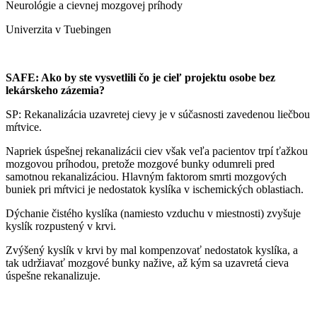
Neurológie a cievnej mozgovej príhody
Univerzita v Tuebingen
SAFE: Ako by ste vysvetlili čo je cieľ projektu osobe bez
lekárskeho zázemia?
SP: Rekanalizácia uzavretej cievy je v súčasnosti zavedenou liečbou
mŕtvice.
Napriek úspešnej rekanalizácii ciev však veľa pacientov trpí ťažkou
mozgovou príhodou, pretože mozgové bunky odumreli pred
samotnou rekanalizáciou. Hlavným faktorom smrti mozgových
buniek pri mŕtvici je nedostatok kyslíka v ischemických oblastiach.
Dýchanie čistého kyslíka (namiesto vzduchu v miestnosti) zvyšuje
kyslík rozpustený v krvi.
Zvýšený kyslík v krvi by mal kompenzovať nedostatok kyslíka, a
tak udržiavať mozgové bunky nažive, až kým sa uzavretá cieva
úspešne rekanalizuje.